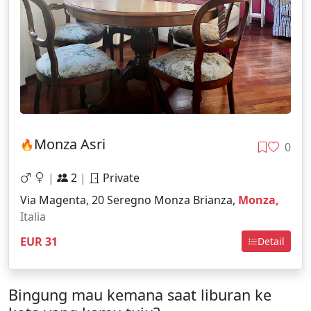
Monza Asri
🔥
0
|
2
|
Private
Via Magenta, 20 Seregno Monza Brianza,
Monza,
Italia
EUR 31
Detail
Bingung mau kemana saat liburan ke